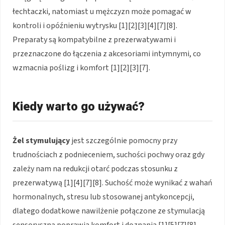
łechtaczki, natomiast u mężczyzn może pomagać w
kontroli i opóźnieniu wytrysku [1][2][3][4][7][8].
Preparaty są kompatybilne z prezerwatywami i
przeznaczone do łączenia z akcesoriami intymnymi, co
wzmacnia poślizg i komfort [1][2][3][7].
Kiedy warto go używać?
Żel stymulujący
jest szczególnie pomocny przy
trudnościach z podnieceniem, suchości pochwy oraz gdy
zależy nam na redukcji otarć podczas stosunku z
prezerwatywą [1][4][7][8]. Suchość może wynikać z wahań
hormonalnych, stresu lub stosowanej antykoncepcji,
dlatego dodatkowe nawilżenie połączone ze stymulacją
sensoryczną poprawia komfort i doznania [1][5][7][8].