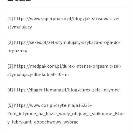
[1] https://www.superpharm.pl/blog/jak-stosowac-zel-
stymulujacy
[2] https://sexed.pl/zel-stymulujacy-szybsza-droga-do-
orgazmu/
[3] https://medpak.com.pl/durex-intense-orgasmic-zel-
stymulujacy-dla-kobiet-10-ml
[4] https://dlagentlemana.pl/blog/durex-zele-intymne
[5] https://www.doz.pl/czytelnia/a16231-
Zele_intymne_na_bazie_wody_olejow_i_silikonow._Ktor
y_lubrykant_dopochwowy_wybrac