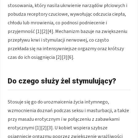
stosowania, który nasila ukrwienie narządów płciowych i
pobudza receptory czuciowe, wywołując odczucia ciepła,
chłodu lub mrowienia, co podnosi podniecenie i
przyjemność [1][2][4]. Mechanizm bazuje na zwiększeniu
przepływu krwi i stymulacji nerwowej, co często
przekłada się na intensywniejsze orgazmy oraz krótszy
czas do ich osiągnięcia [2][3][6].
Do czego służy żel stymulujący?
Stosuje się go do urozmaicenia życia intymnego,
wzmocnienia doznań podczas seksu i masturbacji, a także
przy masażu erotycznym i w połączeniu z zabawkami
erotycznymi [1][2][3]. U kobiet wspiera szybsze
osiągnięcie orgazmu poprzez zwiększenie wrażliwości