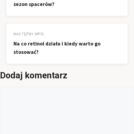
sezon spacerów?
NASTĘPNY WPIS
Na co retinol działa i kiedy warto go
stosować?
Dodaj komentarz
Komentarz