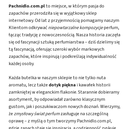
Pachnidlo.com.pl
to miejsce, w którym pasja do
zapachów przerodziła się w wyjątkowy sklep
internetowy. Od lat z przyjemnością pomagamy naszym
Klientom odkrywać
niepowtarzalne kompozycje
perfum,
łącząc tradycję z nowoczesnością. Nasza historia zaczęła
się od fascynacji sztuką perfumiarstwa – dziś dzielimy się
tą fascynacją, oferując szeroki wybór markowych
zapachów, które inspirują i podkreślają indywidualność
każdej osoby.
Każda butelka w naszym sklepie to nie tylko nuta
aromatu, lecz także
dotyk piękna
i kawałek historii
zamkniętej w eleganckim flakonie. Starannie dobieramy
asortyment, by odpowiadał zarówno klasycznym
gustom, jak i poszukiwaczom nowych doznań. Wierzymy,
że
zmysłowy świat perfum
zasługuje na szczególną
oprawę – z myślą o tym tworzymy Pachnidlo.com.pl,
gdzie zapach staje się inspiracją, a codzienność zyskuje