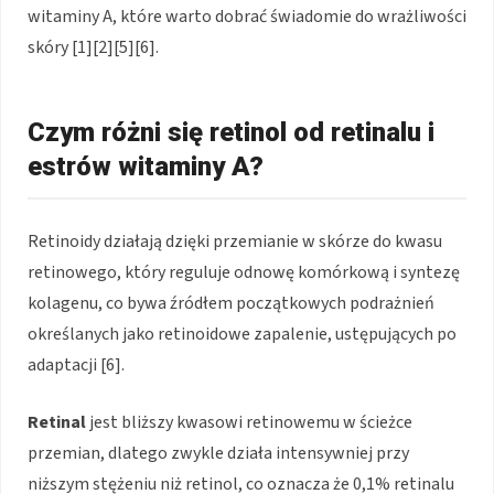
witaminy A, które warto dobrać świadomie do wrażliwości
skóry [1][2][5][6].
Czym różni się retinol od retinalu i
estrów witaminy A?
Retinoidy działają dzięki przemianie w skórze do kwasu
retinowego, który reguluje odnowę komórkową i syntezę
kolagenu, co bywa źródłem początkowych podrażnień
określanych jako retinoidowe zapalenie, ustępujących po
adaptacji [6].
Retinal
jest bliższy kwasowi retinowemu w ścieżce
przemian, dlatego zwykle działa intensywniej przy
niższym stężeniu niż retinol, co oznacza że 0,1% retinalu