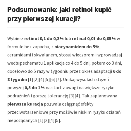
Podsumowanie: jaki retinol kupić
przy pierwszej kuracji?
Wybierz
retinol 0,1 do 0,3%
lub
retinal 0,01 do 0,05%
w
formule bez zapachu, z
niacynamidem do 5%
,
ceramidami i skwalanem, stosuj wieczorem i wprowadzaj
według schematu 1 aplikacja co 4 do 5 dni, potem co 3 dni,
docelowo do 5 razy w tygodniu przez okres adaptacji
6 do
8 tygodni
[1][2][4][5][6][7]. Unikaj wysokich stężeń
powyżej
0,5 do 1%
na start z uwagi na większe ryzyko
podrażnień i gorszą tolerancję [3][4]. Tak zaplanowana
pierwsza kuracja
pozwala osiągnąć efekty
przeciwstarzeniowe przy możliwie niskim ryzyku działań
niepożądanych [1][2][4][5].