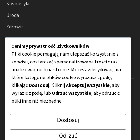
Kosmetyki
Uroda
Zdrowie
Wellness
Cenimy prywatność użytkowników
Porady
Pliki cookie pomagają nam ulepszać korzystanie z
serwisu, dostarczać spersonalizowane treści oraz
analizować ruch na stronie. Możesz zdecydować, na
Menu
które kategorie plików cookie wyrażasz zgodę,
klikając
Dostosuj
. Kliknij
Akceptuj wszystkie
, aby
O nas
wyrazić zgodę, lub
Odrzuć wszystkie
, aby odrzucić
Kontakt
pliki inne niż niezbędne.
Mapa strony
Dostosuj
Polityka prywatności
Odrzuć