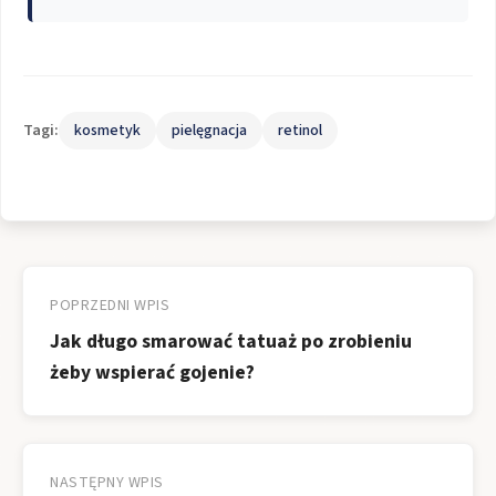
Tagi:
kosmetyk
pielęgnacja
retinol
Nawigacja
wpisu
POPRZEDNI WPIS
Jak długo smarować tatuaż po zrobieniu
żeby wspierać gojenie?
NASTĘPNY WPIS