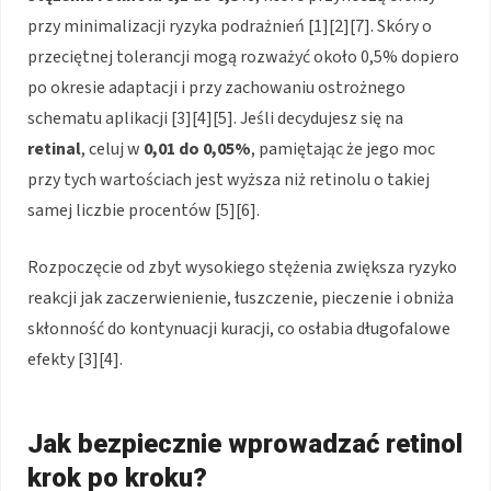
przy minimalizacji ryzyka podrażnień [1][2][7]. Skóry o
przeciętnej tolerancji mogą rozważyć około 0,5% dopiero
po okresie adaptacji i przy zachowaniu ostrożnego
schematu aplikacji [3][4][5]. Jeśli decydujesz się na
retinal
, celuj w
0,01 do 0,05%
, pamiętając że jego moc
przy tych wartościach jest wyższa niż retinolu o takiej
samej liczbie procentów [5][6].
Rozpoczęcie od zbyt wysokiego stężenia zwiększa ryzyko
reakcji jak zaczerwienienie, łuszczenie, pieczenie i obniża
skłonność do kontynuacji kuracji, co osłabia długofalowe
efekty [3][4].
Jak bezpiecznie wprowadzać retinol
krok po kroku?