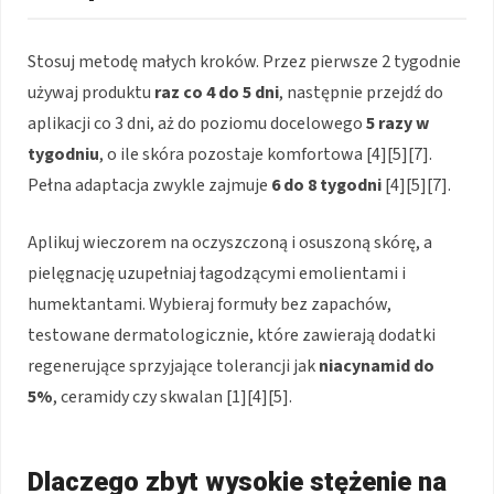
Stosuj metodę małych kroków. Przez pierwsze 2 tygodnie
używaj produktu
raz co 4 do 5 dni
, następnie przejdź do
aplikacji co 3 dni, aż do poziomu docelowego
5 razy w
tygodniu
, o ile skóra pozostaje komfortowa [4][5][7].
Pełna adaptacja zwykle zajmuje
6 do 8 tygodni
[4][5][7].
Aplikuj wieczorem na oczyszczoną i osuszoną skórę, a
pielęgnację uzupełniaj łagodzącymi emolientami i
humektantami. Wybieraj formuły bez zapachów,
testowane dermatologicznie, które zawierają dodatki
regenerujące sprzyjające tolerancji jak
niacynamid do
5%
, ceramidy czy skwalan [1][4][5].
Dlaczego zbyt wysokie stężenie na