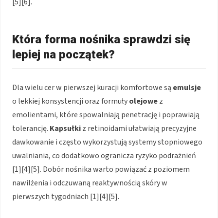
[5][6].
Która forma nośnika sprawdzi się
lepiej na początek?
Dla wielu cer w pierwszej kuracji komfortowe są
emulsje
o lekkiej konsystencji oraz formuły
olejowe
z
emolientami, które spowalniają penetrację i poprawiają
tolerancję.
Kapsułki
z retinoidami ułatwiają precyzyjne
dawkowanie i często wykorzystują systemy stopniowego
uwalniania, co dodatkowo ogranicza ryzyko podrażnień
[1][4][5]. Dobór nośnika warto powiązać z poziomem
nawilżenia i odczuwaną reaktywnością skóry w
pierwszych tygodniach [1][4][5].