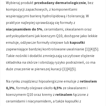
Wybieraj produkt
przebadany dermatologicznie
, bez
kompozycji zapachowych, z komponentami
wspierającymi barierę hydrolipidową i tolerancję. W
praktyce najlepiej sprawdzają się formuły z
niacynamidem do 5%
, ceramidami, skwalanem oraz
antyoksydantami jak koenzym Q10, dostępne jako lekkie
emulsje, odżywcze formuły olejowe lub
kapsułki
zapewniające bardziej kontrolowane uwalnianie [1][4][5].
Takie nośniki i dodatki zmniejszają szczytowe stężenie
składnika na skórze i obniżają ryzyko podrażnień, co ma
duże znaczenie w pierwszej kuracji [1][4][5].
Na rynku znajdziesz hipoalergiczne emulsje z
retinolem
0,3%
, formuły olejowe około
0,5%
ze skwalanem i
koenzymem Q10 oraz kremy z
retinalem
łączone z
ceramidami i niacynamidem, a także kapsułki z