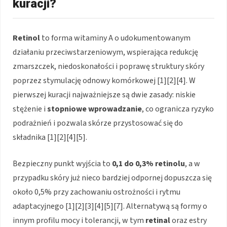
kuracji?
Retinol
to forma witaminy A o udokumentowanym
działaniu przeciwstarzeniowym, wspierająca redukcję
zmarszczek, niedoskonałości i poprawę struktury skóry
poprzez stymulację odnowy komórkowej [1][2][4]. W
pierwszej kuracji najważniejsze są dwie zasady: niskie
stężenie i
stopniowe wprowadzanie
, co ogranicza ryzyko
podrażnień i pozwala skórze przystosować się do
składnika [1][2][4][5].
Bezpieczny punkt wyjścia to
0,1 do 0,3% retinolu
, a w
przypadku skóry już nieco bardziej odpornej dopuszcza się
około 0,5% przy zachowaniu ostrożności i rytmu
adaptacyjnego [1][2][3][4][5][7]. Alternatywą są formy o
innym profilu mocy i tolerancji, w tym
retinal
oraz estry