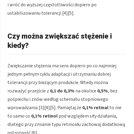
i wróć do wyższej częstotliwości dopiero po
ustabilizowaniu tolerancji [4][5].
Czy można zwiększać stężenie i
kiedy?
Zwiększanie stężenia ma sens dopiero po co najmniej
jednym pełnym cyklu adaptacji i utrzymaniu dobrej
tolerancji przy bieżącym produkcie. Wtedy można
rozważyć przejście z
0,1 do 0,3%
na okolice
0,5%
, bez
pośpiechu i znów według schematu stopniowego
wprowadzania [3][4][5]. Pamiętaj że
0,1% retinal
to nie
to samo co
0,1% retinol
pod względem siły działania,
dlatego przy zmianie typu retinoidu zachowaj dodatkową
ostrożność [6].