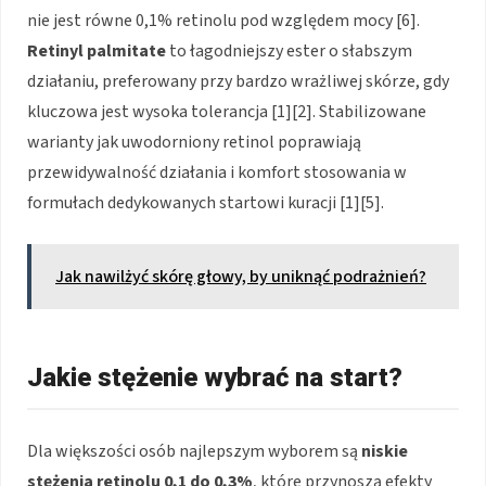
nie jest równe 0,1% retinolu pod względem mocy [6].
Retinyl palmitate
to łagodniejszy ester o słabszym
działaniu, preferowany przy bardzo wrażliwej skórze, gdy
kluczowa jest wysoka tolerancja [1][2]. Stabilizowane
warianty jak uwodorniony retinol poprawiają
przewidywalność działania i komfort stosowania w
formułach dedykowanych startowi kuracji [1][5].
Jak nawilżyć skórę głowy, by uniknąć podrażnień?
Jakie stężenie wybrać na start?
Dla większości osób najlepszym wyborem są
niskie
stężenia retinolu 0,1 do 0,3%
, które przynoszą efekty