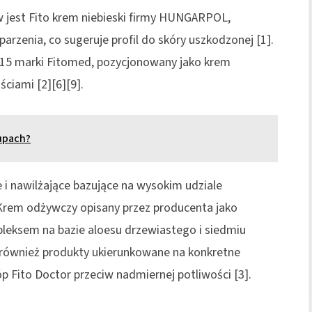
 jest Fito krem niebieski firmy HUNGARPOL,
arzenia, co sugeruje profil do skóry uszkodzonej [1].
15 marki Fitomed, pozycjonowany jako krem
ciami [2][6][9].
kupach?
i nawilżające bazujące na wysokim udziale
o Krem odżywczy opisany przez producenta jako
leksem na bazie aloesu drzewiastego i siedmiu
 również produkty ukierunkowane na konkretne
óp Fito Doctor przeciw nadmiernej potliwości [3].