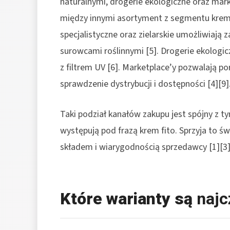
naturalnymi, drogerie ekologiczne oraz mar
między innymi asortyment z segmentu kremó
specjalistyczne oraz zielarskie umożliwiają
surowcami roślinnymi [5]. Drogerie ekologic
z filtrem UV [6]. Marketplace’y pozwalają p
sprawdzenie dystrybucji i dostępności [4][9]
Taki podział kanałów zakupu jest spójny z ty
występują pod frazą krem fito. Sprzyja to
składem i wiarygodnością sprzedawcy [1][3][
Które warianty są
najc