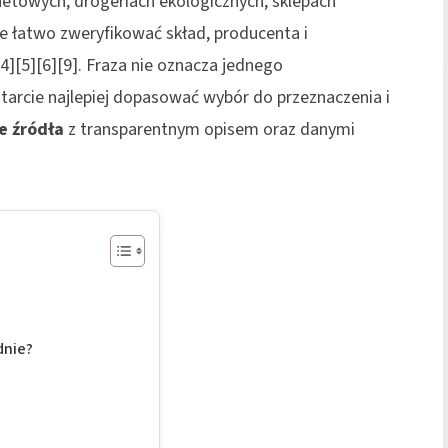
etowych, drogeriach ekologicznych, sklepach
ie łatwo zweryfikować skład, producenta i
4][5][6][9]. Fraza nie oznacza jednego
arcie najlepiej dopasować wybór do przeznaczenia i
e źródła
z transparentnym opisem oraz danymi
dnie?