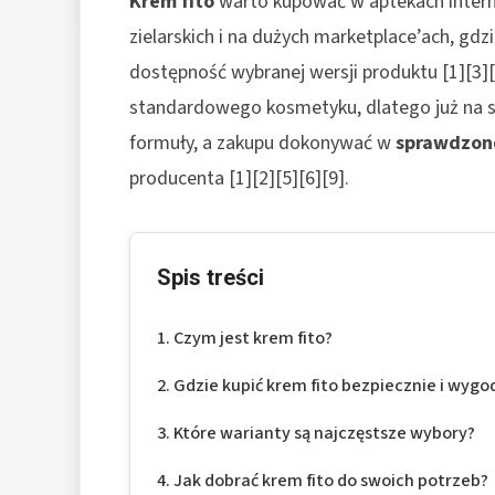
Krem fito
warto kupować w aptekach intern
zielarskich i na dużych marketplace’ach, gdz
dostępność wybranej wersji produktu [1][3][
standardowego kosmetyku, dlatego już na st
formuły, a zakupu dokonywać w
sprawdzon
producenta [1][2][5][6][9].
Spis treści
Czym jest krem fito?
Gdzie kupić krem fito bezpiecznie i wygo
Które warianty są najczęstsze wybory?
Jak dobrać krem fito do swoich potrzeb?