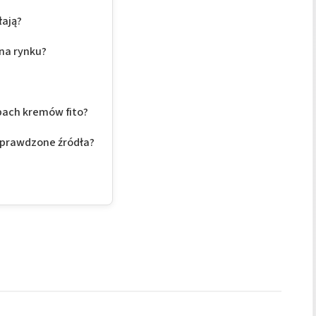
łają?
 na rynku?
pach kremów fito?
 sprawdzone źródła?