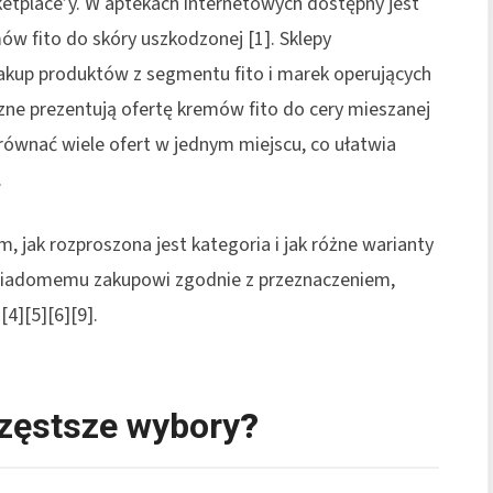
ketplace’y. W aptekach internetowych dostępny jest
w fito do skóry uszkodzonej [1]. Sklepy
 zakup produktów z segmentu fito i marek operujących
zne prezentują ofertę kremów fito do cery mieszanej
orównać wiele ofert w jednym miejscu, co ułatwia
.
m, jak rozproszona jest kategoria i jak różne warianty
 świadomemu zakupowi zgodnie z przeznaczeniem,
4][5][6][9].
zęstsze wybory
?