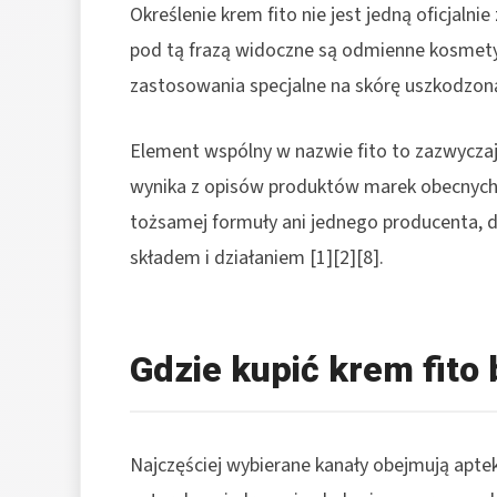
Określenie krem fito nie jest jedną oficjaln
pod tą frazą widoczne są odmienne kosmetyki
zastosowania specjalne na skórę uszkodzoną 
Element wspólny w nazwie fito to zazwyczaj n
wynika z opisów produktów marek obecnych w
tożsamej formuły ani jednego producenta, 
składem i działaniem [1][2][8].
Gdzie kupić krem fito
Najczęściej wybierane kanały obejmują apte