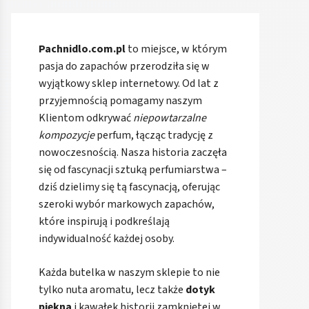
Pachnidlo.com.pl
to miejsce, w którym
pasja do zapachów przerodziła się w
wyjątkowy sklep internetowy. Od lat z
przyjemnością pomagamy naszym
Klientom odkrywać
niepowtarzalne
kompozycje
perfum, łącząc tradycję z
nowoczesnością. Nasza historia zaczęła
się od fascynacji sztuką perfumiarstwa –
dziś dzielimy się tą fascynacją, oferując
szeroki wybór markowych zapachów,
które inspirują i podkreślają
indywidualność każdej osoby.
Każda butelka w naszym sklepie to nie
tylko nuta aromatu, lecz także
dotyk
piękna
i kawałek historii zamkniętej w