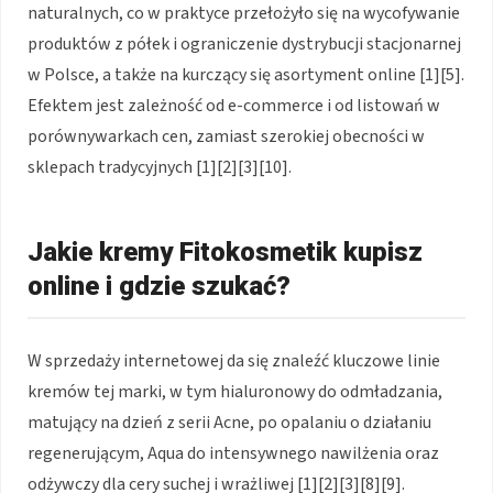
naturalnych, co w praktyce przełożyło się na wycofywanie
produktów z półek i ograniczenie dystrybucji stacjonarnej
w Polsce, a także na kurczący się asortyment online [1][5].
Efektem jest zależność od e-commerce i od listowań w
porównywarkach cen, zamiast szerokiej obecności w
sklepach tradycyjnych [1][2][3][10].
Jakie kremy Fitokosmetik kupisz
online i gdzie szukać?
W sprzedaży internetowej da się znaleźć kluczowe linie
kremów tej marki, w tym hialuronowy do odmładzania,
matujący na dzień z serii Acne, po opalaniu o działaniu
regenerującym, Aqua do intensywnego nawilżenia oraz
odżywczy dla cery suchej i wrażliwej [1][2][3][8][9].