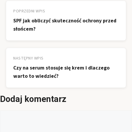
Nawigacja
wpisu
POPRZEDNI WPIS
SPF jak obliczyć skuteczność ochrony przed
słońcem?
NASTĘPNY WPIS
Czy na serum stosuje się krem i dlaczego
warto to wiedzieć?
Dodaj komentarz
Komentarz