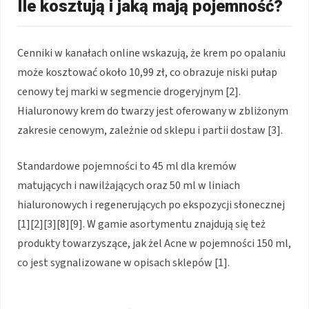
Ile kosztują i jaką mają pojemność?
Cenniki w kanałach online wskazują, że krem po opalaniu
może kosztować około 10,99 zł, co obrazuje niski pułap
cenowy tej marki w segmencie drogeryjnym [2].
Hialuronowy krem do twarzy jest oferowany w zbliżonym
zakresie cenowym, zależnie od sklepu i partii dostaw [3].
Standardowe pojemności to 45 ml dla kremów
matujących i nawilżających oraz 50 ml w liniach
hialuronowych i regenerujących po ekspozycji słonecznej
[1][2][3][8][9]. W gamie asortymentu znajdują się też
produkty towarzyszące, jak żel Acne w pojemności 150 ml,
co jest sygnalizowane w opisach sklepów [1].