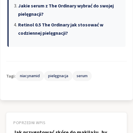
Jakie serum z The Ordinary wybrać do swojej
pielęgnacji?
Retinol 0.5 The Ordinary jak stosować w
codziennej pielęgnacji?
Tagi:
niacynamid
pielęgnacja
serum
Nawigacja
wpisu
POPRZEDNI WPIS
Jak przygotować skórę do makijażu, by