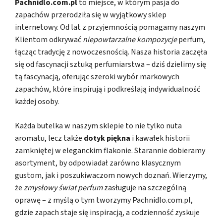
Pachnidlo.com.pl
to miejsce, w którym pasja do
zapachów przerodziła się w wyjątkowy sklep
internetowy. Od lat z przyjemnością pomagamy naszym
Klientom odkrywać
niepowtarzalne kompozycje
perfum,
łącząc tradycję z nowoczesnością. Nasza historia zaczęła
się od fascynacji sztuką perfumiarstwa – dziś dzielimy się
tą fascynacją, oferując szeroki wybór markowych
zapachów, które inspirują i podkreślają indywidualność
każdej osoby.
Każda butelka w naszym sklepie to nie tylko nuta
aromatu, lecz także
dotyk piękna
i kawałek historii
zamkniętej w eleganckim flakonie. Starannie dobieramy
asortyment, by odpowiadał zarówno klasycznym
gustom, jak i poszukiwaczom nowych doznań. Wierzymy,
że
zmysłowy świat perfum
zasługuje na szczególną
oprawę – z myślą o tym tworzymy Pachnidlo.com.pl,
gdzie zapach staje się inspiracją, a codzienność zyskuje