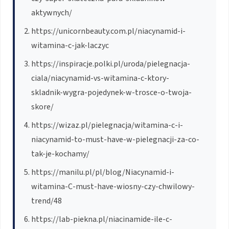
aktywnych/
https://unicornbeauty.com.pl/niacynamid-i-
witamina-c-jak-laczyc
https://inspiracje.polki.pl/uroda/pielegnacja-
ciala/niacynamid-vs-witamina-c-ktory-
skladnik-wygra-pojedynek-w-trosce-o-twoja-
skore/
https://wizaz.pl/pielegnacja/witamina-c-i-
niacynamid-to-must-have-w-pielegnacji-za-co-
tak-je-kochamy/
https://manilu.pl/pl/blog/Niacynamid-i-
witamina-C-must-have-wiosny-czy-chwilowy-
trend/48
https://lab-piekna.pl/niacinamide-ile-c-