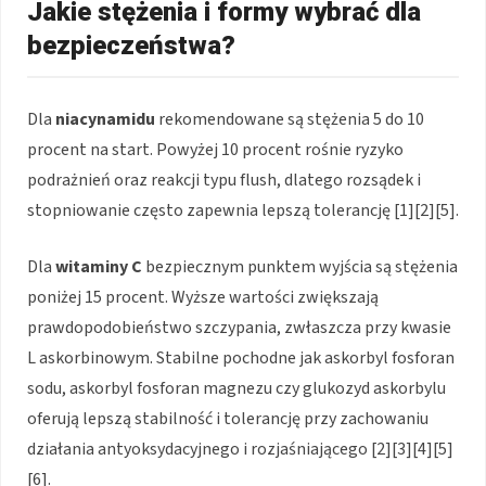
Jakie stężenia i formy wybrać dla
bezpieczeństwa?
Dla
niacynamidu
rekomendowane są stężenia 5 do 10
procent na start. Powyżej 10 procent rośnie ryzyko
podrażnień oraz reakcji typu flush, dlatego rozsądek i
stopniowanie często zapewnia lepszą tolerancję [1][2][5].
Dla
witaminy C
bezpiecznym punktem wyjścia są stężenia
poniżej 15 procent. Wyższe wartości zwiększają
prawdopodobieństwo szczypania, zwłaszcza przy kwasie
L askorbinowym. Stabilne pochodne jak askorbyl fosforan
sodu, askorbyl fosforan magnezu czy glukozyd askorbylu
oferują lepszą stabilność i tolerancję przy zachowaniu
działania antyoksydacyjnego i rozjaśniającego [2][3][4][5]
[6].