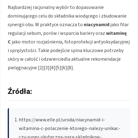
Najbardziej racjonalny wybór to dopasowanie
dominującego celu do składnika wiodącego i zbudowanie
synergii obu. W praktyce oznacza to
niacynamid
jako filar
regulacji sebum, porów i wsparcia bariery oraz
witaminę
C
jako motor rozjaśnienia, fotoprotekcji antyoksydacyjnej
i sprężystości. Takie podejście spina kluczowe potrzeby
skóry w całość i odzwierciedla aktualne rekomendacje
pielęgnacyjne [2][3][4][5][6][8].
Źródła:
https://www.elle.pl/uroda/niacynamid-i-
witamina-c-polaczenie-ktorego-nalezy-unikac-
czy-super-skuteczna-para-skladnikow-