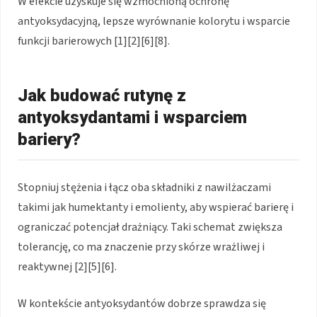
W efekcie uzyskuje się wzmocnioną ochronę
antyoksydacyjną, lepsze wyrównanie kolorytu i wsparcie
funkcji barierowych [1][2][6][8].
Jak budować rutynę z
antyoksydantami i wsparciem
bariery?
Stopniuj stężenia i łącz oba składniki z nawilżaczami
takimi jak humektanty i emolienty, aby wspierać barierę i
ograniczać potencjał drażniący. Taki schemat zwiększa
tolerancję, co ma znaczenie przy skórze wrażliwej i
reaktywnej [2][5][6].
W kontekście antyoksydantów dobrze sprawdza się