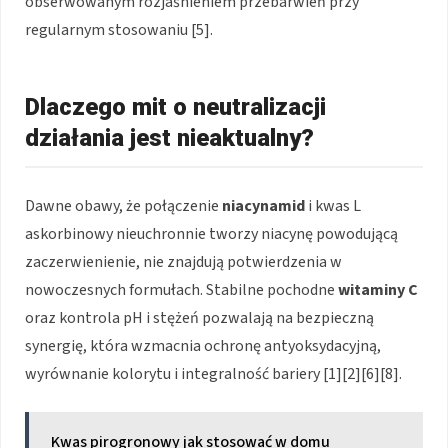
obserwowanym rozjaśnieniem przebarwień przy
regularnym stosowaniu [5].
Dlaczego mit o neutralizacji
działania jest nieaktualny?
Dawne obawy, że połączenie
niacynamid
i kwas L
askorbinowy nieuchronnie tworzy niacynę powodującą
zaczerwienienie, nie znajdują potwierdzenia w
nowoczesnych formułach. Stabilne pochodne
witaminy C
oraz kontrola pH i stężeń pozwalają na bezpieczną
synergię, która wzmacnia ochronę antyoksydacyjną,
wyrównanie kolorytu i integralność bariery [1][2][6][8].
Kwas pirogronowy jak stosować w domu