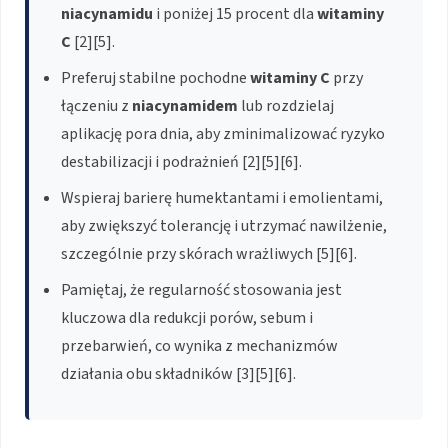
niacynamidu
i poniżej 15 procent dla
witaminy
C
[2][5].
Preferuj stabilne pochodne
witaminy C
przy
łączeniu z
niacynamidem
lub rozdzielaj
aplikację pora dnia, aby zminimalizować ryzyko
destabilizacji i podrażnień [2][5][6].
Wspieraj barierę humektantami i emolientami,
aby zwiększyć tolerancję i utrzymać nawilżenie,
szczególnie przy skórach wrażliwych [5][6].
Pamiętaj, że regularność stosowania jest
kluczowa dla redukcji porów, sebum i
przebarwień, co wynika z mechanizmów
działania obu składników [3][5][6].