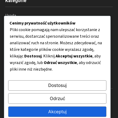
Kategorie
Uroda
Cenimy prywatność użytkowników
Zdrowie
Pliki cookie pomagają nam ulepszać korzystanie z
Wellness
serwisu, dostarczać spersonalizowane treści oraz
analizować ruch na stronie. Możesz zdecydować, na
Porady
które kategorie plików cookie wyrażasz zgodę,
Perfumy
klikając
Dostosuj
. Kliknij
Akceptuj wszystkie
, aby
wyrazić zgodę, lub
Odrzuć wszystkie
, aby odrzucić
Kosmetyki
pliki inne niż niezbędne.
Menu
Dostosuj
O nas
Odrzuć
Kontakt
Akceptuj
Mapa strony