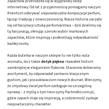
zapachów przerodziła się w wyjątkowy sklep
internetowy. Od lat z przyjemnością pomagamy naszym
Klientom odkrywać
niepowtarzalne kompozycje
perfum,
łącząc tradycję z nowoczesnością. Nasza historia zaczęła
się od fascynacji sztuką perfumiarstwa – dziś dzielimy się
tą fascynacją, oferując szeroki wybór markowych
zapachów, które inspirują i podkreślają indywidualność
każdej osoby.
Każda butelka w naszym sklepie to nie tylko nuta
aromatu, lecz także
dotyk piękna
i kawałek historii
zamkniętej w eleganckim flakonie. Starannie dobieramy
asortyment, by odpowiadał zarówno klasycznym
gustom, jak i poszukiwaczom nowych doznań. Wierzymy,
że
zmysłowy świat perfum
zasługuje na szczególną
oprawę – z myślą o tym tworzymy Pachnidlo.com.pl,
gdzie zapach staje się inspiracją, a codzienność zyskuje
niepowtarzalny charakter.