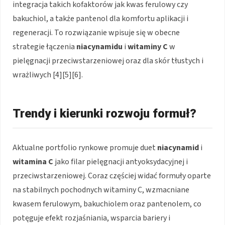
integracja takich kofaktorów jak kwas ferulowy czy
bakuchiol, a także pantenol dla komfortu aplikacji i
regeneracji. To rozwiązanie wpisuje się w obecne
strategie łączenia
niacynamidu
i
witaminy C
w
pielęgnacji przeciwstarzeniowej oraz dla skór tłustych i
wrażliwych [4][5][6].
Trendy i kierunki rozwoju formuł?
Aktualne portfolio rynkowe promuje duet
niacynamid
i
witamina C
jako filar pielęgnacji antyoksydacyjnej i
przeciwstarzeniowej. Coraz częściej widać formuły oparte
na stabilnych pochodnych witaminy C, wzmacniane
kwasem ferulowym, bakuchiolem oraz pantenolem, co
potęguje efekt rozjaśniania, wsparcia bariery i