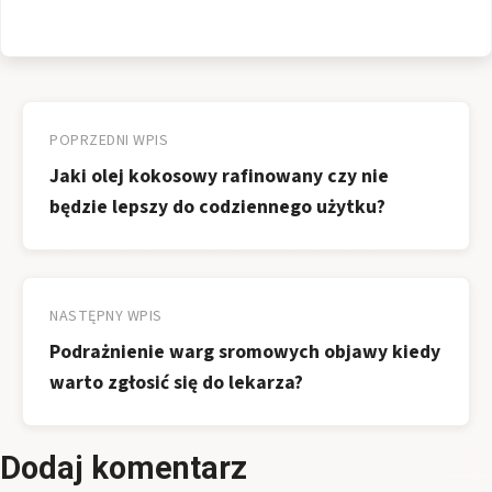
Nawigacja
wpisu
POPRZEDNI WPIS
Jaki olej kokosowy rafinowany czy nie
będzie lepszy do codziennego użytku?
NASTĘPNY WPIS
Podrażnienie warg sromowych objawy kiedy
warto zgłosić się do lekarza?
Dodaj komentarz