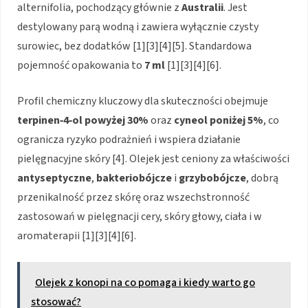
alternifolia, pochodzący głównie z
Australii
. Jest
destylowany parą wodną i zawiera wyłącznie czysty
surowiec, bez dodatków [1][3][4][5]. Standardowa
pojemność opakowania to
7 ml
[1][3][4][6].
Profil chemiczny kluczowy dla skuteczności obejmuje
terpinen‑4‑ol powyżej 30%
oraz
cyneol poniżej 5%
, co
ogranicza ryzyko podrażnień i wspiera działanie
pielęgnacyjne skóry [4]. Olejek jest ceniony za właściwości
antyseptyczne
,
bakteriobójcze
i
grzybobójcze
, dobrą
przenikalność przez skórę oraz wszechstronność
zastosowań w pielęgnacji cery, skóry głowy, ciała i w
aromaterapii [1][3][4][6].
Olejek z konopi na co pomaga i kiedy warto go
stosować?