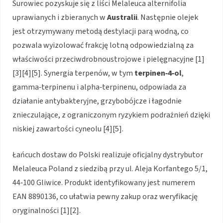
Surowiec pozyskuje się z liści Melaleuca alternifolia
uprawianych i zbieranych w
Australii
. Następnie olejek
jest otrzymywany metodą destylacji parą wodną, co
pozwala wyizolować frakcję lotną odpowiedzialną za
właściwości przeciwdrobnoustrojowe i pielęgnacyjne [1]
[3][4][5]. Synergia terpenów, w tym
terpinen‑4‑ol
,
gamma‑terpinenu i alpha‑terpinenu, odpowiada za
działanie antybakteryjne, grzybobójcze i łagodnie
znieczulające, z ograniczonym ryzykiem podrażnień dzięki
niskiej zawartości cyneolu [4][5].
Łańcuch dostaw do Polski realizuje oficjalny dystrybutor
Melaleuca Poland z siedzibą przy ul. Aleja Korfantego 5/1,
44‑100 Gliwice. Produkt identyfikowany jest numerem
EAN 8890136, co ułatwia pewny zakup oraz weryfikację
oryginalności [1][2].