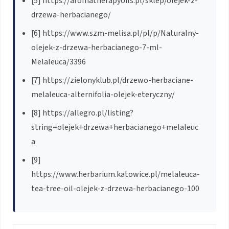
[5] https://aromatherapyoils.pl/sklep/olejek-z-
drzewa-herbacianego/
[6] https://www.szm-melisa.pl/pl/p/Naturalny-
olejek-z-drzewa-herbacianego-7-ml-
Melaleuca/3396
[7] https://zielonyklub.pl/drzewo-herbaciane-
melaleuca-alternifolia-olejek-eteryczny/
[8] https://allegro.pl/listing?
string=olejek+drzewa+herbacianego+melaleuc
a
[9]
https://www.herbarium.katowice.pl/melaleuca-
tea-tree-oil-olejek-z-drzewa-herbacianego-100