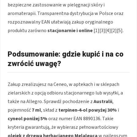
bezpieczne zastosowanie w pielęgnacji skóry i
aromaterapii. Transparentna dystrybucja w Polsce oraz
rozpoznawalny EAN ułatwiają zakup oryginalnego
produktu zarówno
stacjonarnie i online
[1][3][4][2][5].
Podsumowanie: gdzie kupić i na co
zwrócić uwagę?
Zakup zrealizujesz na Ceneo, w aptekach i w sklepach
zielarskich z opcją odbioru stacjonarnego lub wysyłki, a
także na Allegro. Sprawdź pochodzenie z
Australii
,
pojemność
7 ml
, skład z
terpinen‑4‑ol powyżej 30%
i
cyneol poniżej 5%
oraz numer EAN 8890136. Takie
kryteria gwarantują, że wybierasz pełnowartościowy
olejek z drzewa herbacianego
Melaleuca
w najlepszym