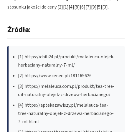
stosunku jakości do ceny [2][1][4][8][6][7][9][5][3].
Źródła:
[1] https://chili24.pl/produkt/melaleuca-olejek-
herbaciany-naturalny-7-ml/
[2] https://www.ceneo.pl/181165626
[3] https://melaleuca.com.pl/produkt/tea-tree-
oil-naturalny-olejek-z-drzewa-herbacianego/
[4] https://aptekazawiszy.pl/melaleuca-tea-
tree-naturalny-olejek-z-drzewa-herbacianego-
7-ml.html