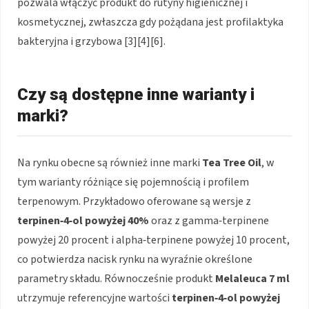
pozwala włączyć produkt do rutyny higienicznej i
kosmetycznej, zwłaszcza gdy pożądana jest profilaktyka
bakteryjna i grzybowa [3][4][6].
Czy są dostępne inne warianty i
marki?
Na rynku obecne są również inne marki
Tea Tree Oil
, w
tym warianty różniące się pojemnością i profilem
terpenowym. Przykładowo oferowane są wersje z
terpinen‑4‑ol powyżej 40%
oraz z gamma‑terpinene
powyżej 20 procent i alpha‑terpinene powyżej 10 procent,
co potwierdza nacisk rynku na wyraźnie określone
parametry składu. Równocześnie produkt
Melaleuca 7 ml
utrzymuje referencyjne wartości
terpinen‑4‑ol powyżej