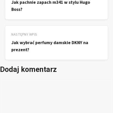
Jak pachnie zapach m341 w stylu Hugo
Boss?
NASTĘPNY WPIS
Jak wybrać perfumy damskie DKNY na
prezent?
Dodaj komentarz
Komentarz