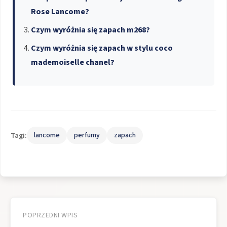
Rose Lancome?
Czym wyróżnia się zapach m268?
Czym wyróżnia się zapach w stylu coco
mademoiselle chanel?
Tagi:
lancome
perfumy
zapach
Nawigacja
wpisu
POPRZEDNI WPIS