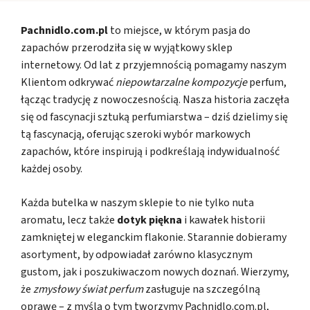
Pachnidlo.com.pl
to miejsce, w którym pasja do
zapachów przerodziła się w wyjątkowy sklep
internetowy. Od lat z przyjemnością pomagamy naszym
Klientom odkrywać
niepowtarzalne kompozycje
perfum,
łącząc tradycję z nowoczesnością. Nasza historia zaczęła
się od fascynacji sztuką perfumiarstwa – dziś dzielimy się
tą fascynacją, oferując szeroki wybór markowych
zapachów, które inspirują i podkreślają indywidualność
każdej osoby.
Każda butelka w naszym sklepie to nie tylko nuta
aromatu, lecz także
dotyk piękna
i kawałek historii
zamkniętej w eleganckim flakonie. Starannie dobieramy
asortyment, by odpowiadał zarówno klasycznym
gustom, jak i poszukiwaczom nowych doznań. Wierzymy,
że
zmysłowy świat perfum
zasługuje na szczególną
oprawę – z myślą o tym tworzymy Pachnidlo.com.pl,