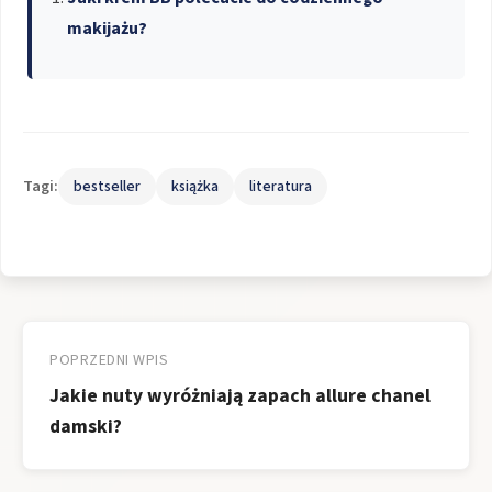
makijażu?
Tagi:
bestseller
książka
literatura
Nawigacja
wpisu
POPRZEDNI WPIS
Jakie nuty wyróżniają zapach allure chanel
damski?