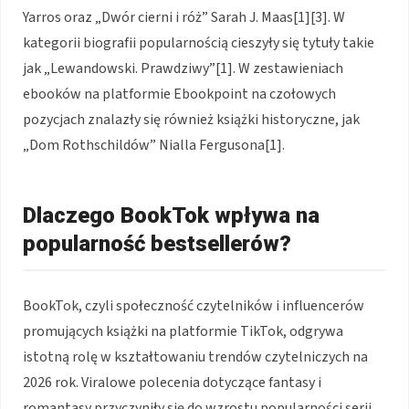
Yarros oraz „Dwór cierni i róż” Sarah J. Maas[1][3]. W
kategorii biografii popularnością cieszyły się tytuły takie
jak „Lewandowski. Prawdziwy”[1]. W zestawieniach
ebooków na platformie Ebookpoint na czołowych
pozycjach znalazły się również książki historyczne, jak
„Dom Rothschildów” Nialla Fergusona[1].
Dlaczego BookTok wpływa na
popularność bestsellerów?
BookTok, czyli społeczność czytelników i influencerów
promujących książki na platformie TikTok, odgrywa
istotną rolę w kształtowaniu trendów czytelniczych na
2026 rok. Viralowe polecenia dotyczące fantasy i
romantasy przyczyniły się do wzrostu popularności serii