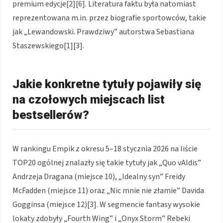
premium edycje[2][6]. Literatura faktu była natomiast
reprezentowana m.in. przez biografie sportowców, takie
jak „Lewandowski. Prawdziwy” autorstwa Sebastiana
Staszewskiego[1][3].
Jakie konkretne tytuły pojawiły się
na czołowych miejscach list
bestsellerów?
W rankingu Empik z okresu 5–18 stycznia 2026 na liście
TOP20 ogólnej znalazły się takie tytuły jak „Quo vAIdis”
Andrzeja Dragana (miejsce 10), „Idealny syn” Freidy
McFadden (miejsce 11) oraz „Nic mnie nie złamie” Davida
Gogginsa (miejsce 12)[3]. W segmencie fantasy wysokie
lokaty zdobyły „Fourth Wing” i „Onyx Storm” Rebeki