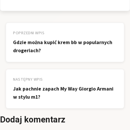
Nawigacja
wpisu
POPRZEDNI WPIS
Gdzie można kupić krem bb w popularnych
drogeriach?
NASTĘPNY WPIS
Jak pachnie zapach My Way Giorgio Armani
w stylu m1?
Dodaj komentarz