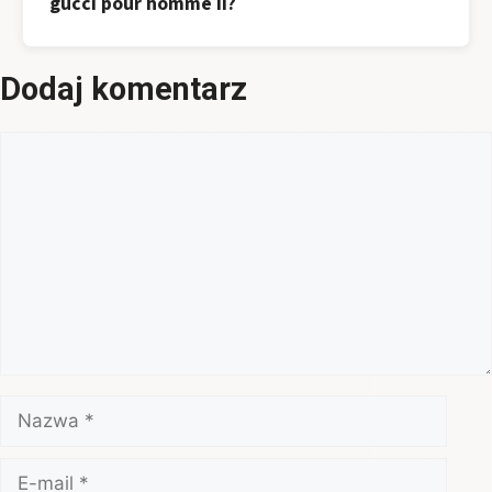
gucci pour homme ii?
Dodaj komentarz
Komentarz
Nazwa
E-