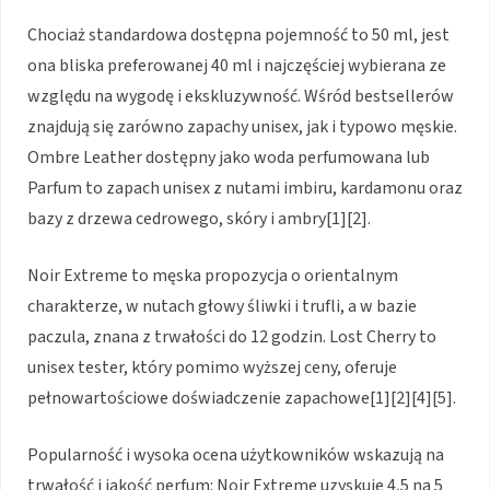
Chociaż standardowa dostępna pojemność to 50 ml, jest
ona bliska preferowanej 40 ml i najczęściej wybierana ze
względu na wygodę i ekskluzywność. Wśród bestsellerów
znajdują się zarówno zapachy unisex, jak i typowo męskie.
Ombre Leather dostępny jako woda perfumowana lub
Parfum to zapach unisex z nutami imbiru, kardamonu oraz
bazy z drzewa cedrowego, skóry i ambry[1][2].
Noir Extreme to męska propozycja o orientalnym
charakterze, w nutach głowy śliwki i trufli, a w bazie
paczula, znana z trwałości do 12 godzin. Lost Cherry to
unisex tester, który pomimo wyższej ceny, oferuje
pełnowartościowe doświadczenie zapachowe[1][2][4][5].
Popularność i wysoka ocena użytkowników wskazują na
trwałość i jakość perfum: Noir Extreme uzyskuje 4,5 na 5