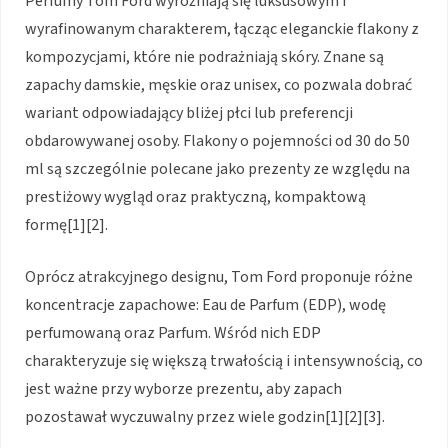
Perfumy Tom Ford wyróżniają się luksusowym i
wyrafinowanym charakterem, łącząc eleganckie flakony z
kompozycjami, które nie podrażniają skóry. Znane są
zapachy damskie, męskie oraz unisex, co pozwala dobrać
wariant odpowiadający bliżej płci lub preferencji
obdarowywanej osoby. Flakony o pojemności od 30 do 50
ml są szczególnie polecane jako prezenty ze względu na
prestiżowy wygląd oraz praktyczną, kompaktową
formę[1][2].
Oprócz atrakcyjnego designu, Tom Ford proponuje różne
koncentracje zapachowe: Eau de Parfum (EDP), wodę
perfumowaną oraz Parfum. Wśród nich EDP
charakteryzuje się większą trwałością i intensywnością, co
jest ważne przy wyborze prezentu, aby zapach
pozostawał wyczuwalny przez wiele godzin[1][2][3].