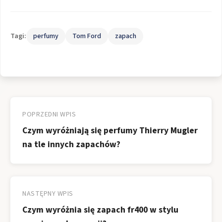
Tagi:
perfumy
Tom Ford
zapach
Nawigacja
wpisu
POPRZEDNI WPIS
Czym wyróżniają się perfumy Thierry Mugler
na tle innych zapachów?
NASTĘPNY WPIS
Czym wyróżnia się zapach fr400 w stylu