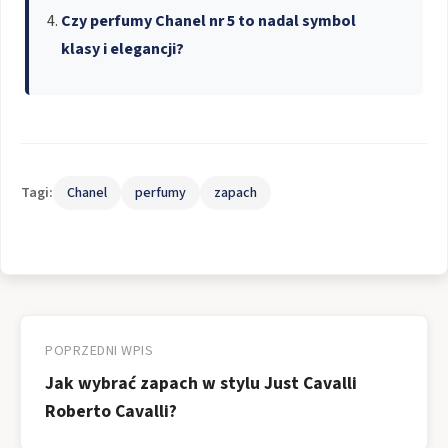
Czy perfumy Chanel nr 5 to nadal symbol
klasy i elegancji?
Tagi:
Chanel
perfumy
zapach
Nawigacja
wpisu
POPRZEDNI WPIS
Jak wybrać zapach w stylu Just Cavalli
Roberto Cavalli?