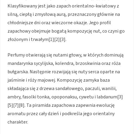
Klasyfikowany jest jako zapach orientalno-kwiatowy z
silną, ciepłą i zmysłową aurą, przeznaczony głównie na
chłodniejsze dni oraz wieczorne okazje. Jego profil
zapachowy obejmuje bogatą kompozycję nut, co czyni go
złożonym i trwałym[1][2][3].
Perfumy otwierają się nutami głowy, w których dominują
mandarynka sycylijska, kolendra, brzoskwinia oraz róża
bułgarska. Następnie rozwijają się nuty serca oparte na
jaśminie i róży majowej. Kompozycję zamyka baza
składająca się z drzewa sandałowego, paczuli, wanilii,
ambry, fasolki tonka, opoponaksu, cywetu i labdanum[3]
[5][7][8]. Ta piramida zapachowa zapewnia ewolucję
aromatu przez cały dzień i podkreśla jego orientalny
charakter.