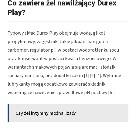
Co zawiera
żel nawilżający Durex
Play?
Typowy skład Durex Play obejmuje wodę, glikol
propylenowy, zagęstniki takie jak xanthan gum i
carbomer, regulator pH w postaci wodorotlenku sodu
oraz konserwant w postaci kwasu benzoesowego. W
wariantach smakowych pojawia się aromat i słodzik
sacharynian sodu, bez dodatku cukru [1][2][7]. Wybrane
lubrykanty mogą dodatkowo zawierać składniki
wspierające nawilżenie i prawidłowe pH pochwy [6].
Czy żel intymny można lizać?