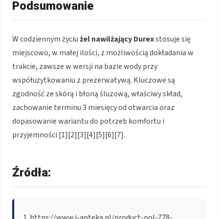
Podsumowanie
W codziennym życiu
żel nawilżający Durex
stosuje się
miejscowo, w małej ilości, z możliwością dokładania w
trakcie, zawsze w wersji na bazie wody przy
współużytkowaniu z prezerwatywą. Kluczowe są
zgodność ze skórą i błoną śluzową, właściwy skład,
zachowanie terminu 3 miesięcy od otwarcia oraz
dopasowanie wariantu do potrzeb komfortu i
przyjemności [1][2][3][4][5][6][7].
Źródła:
https://www.i-apteka.pl/product-pol-778-