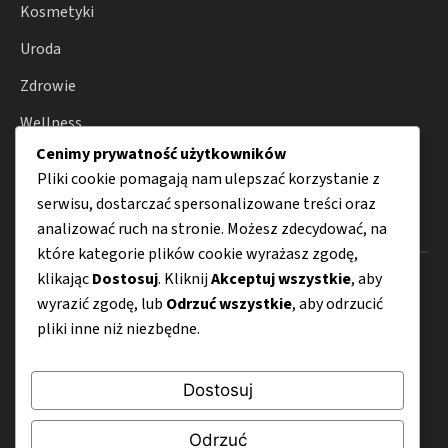
Kosmetyki
Uroda
Zdrowie
Wellness
Cenimy prywatność użytkowników
Porady
Pliki cookie pomagają nam ulepszać korzystanie z
serwisu, dostarczać spersonalizowane treści oraz
analizować ruch na stronie. Możesz zdecydować, na
Menu
które kategorie plików cookie wyrażasz zgodę,
klikając
Dostosuj
. Kliknij
Akceptuj wszystkie
, aby
O nas
wyrazić zgodę, lub
Odrzuć wszystkie
, aby odrzucić
Kontakt
pliki inne niż niezbędne.
Mapa strony
Dostosuj
Polityka prywatności
Odrzuć