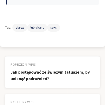
Tagi:
durex
lubrykant
seks
Nawigacja
wpisu
POPRZEDNI WPIS
Jak postępować ze świeżym tatuażem, by
uniknąć podrażnień?
NASTĘPNY WPIS