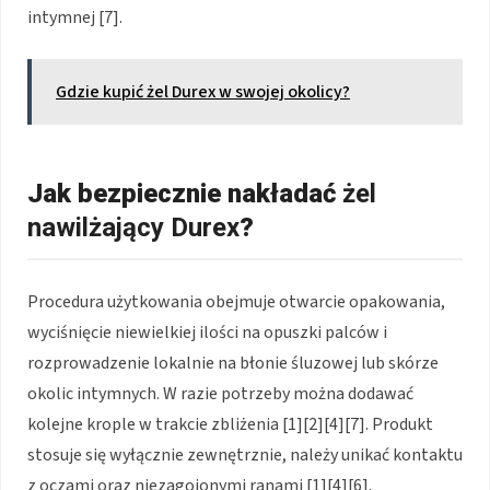
intymnej [7].
Gdzie kupić żel Durex w swojej okolicy?
Jak bezpiecznie nakładać
żel
nawilżający Durex
?
Procedura użytkowania obejmuje otwarcie opakowania,
wyciśnięcie niewielkiej ilości na opuszki palców i
rozprowadzenie lokalnie na błonie śluzowej lub skórze
okolic intymnych. W razie potrzeby można dodawać
kolejne krople w trakcie zbliżenia [1][2][4][7]. Produkt
stosuje się wyłącznie zewnętrznie, należy unikać kontaktu
z oczami oraz niezagojonymi ranami [1][4][6].