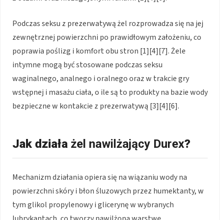
Podczas seksu z prezerwatywą żel rozprowadza się na jej
zewnętrznej powierzchni po prawidłowym założeniu, co
poprawia poślizg i komfort obu stron [1][4][7]. Żele
intymne mogą być stosowane podczas seksu
waginalnego, analnego i oralnego oraz w trakcie gry
wstępnej i masażu ciała, o ile są to produkty na bazie wody
bezpieczne w kontakcie z prezerwatywą [3][4][6].
Jak działa
żel nawilżający Durex
?
Mechanizm działania opiera się na wiązaniu wody na
powierzchni skóry i błon śluzowych przez humektanty, w
tym glikol propylenowy i glicerynę w wybranych
lubrykantach, co tworzy nawilżoną warstwę