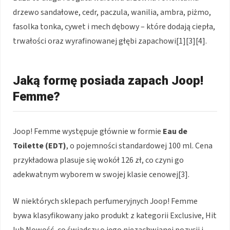
drzewo sandałowe, cedr, paczula, wanilia, ambra, piżmo,
fasolka tonka, cywet i mech dębowy – które dodają ciepła,
trwałości oraz wyrafinowanej głębi zapachowi[1][3][4].
Jaką formę posiada zapach Joop!
Femme?
Joop! Femme występuje głównie w formie
Eau de
Toilette (EDT)
, o pojemności standardowej 100 ml. Cena
przykładowa plasuje się wokół 126 zł, co czyni go
adekwatnym wyborem w swojej klasie cenowej[3].
W niektórych sklepach perfumeryjnych Joop! Femme
bywa klasyfikowany jako produkt z kategorii Exclusive, Hit
lub Nowość, co świadczy o jego niezachwianej pozycji i