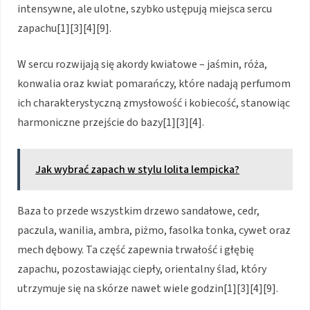
intensywne, ale ulotne, szybko ustępują miejsca sercu
zapachu[1][3][4][9].
W sercu rozwijają się akordy kwiatowe – jaśmin, róża,
konwalia oraz kwiat pomarańczy, które nadają perfumom
ich charakterystyczną zmysłowość i kobiecość, stanowiąc
harmoniczne przejście do bazy[1][3][4].
Jak wybrać zapach w stylu lolita lempicka?
Baza to przede wszystkim drzewo sandałowe, cedr,
paczula, wanilia, ambra, piżmo, fasolka tonka, cywet oraz
mech dębowy. Ta część zapewnia trwałość i głębię
zapachu, pozostawiając ciepły, orientalny ślad, który
utrzymuje się na skórze nawet wiele godzin[1][3][4][9].