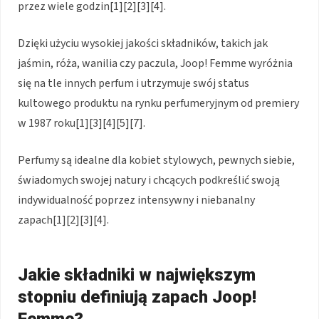
przez wiele godzin[1][2][3][4].
Dzięki użyciu wysokiej jakości składników, takich jak
jaśmin, róża, wanilia czy paczula, Joop! Femme wyróżnia
się na tle innych perfum i utrzymuje swój status
kultowego produktu na rynku perfumeryjnym od premiery
w 1987 roku[1][3][4][5][7].
Perfumy są idealne dla kobiet stylowych, pewnych siebie,
świadomych swojej natury i chcących podkreślić swoją
indywidualność poprzez intensywny i niebanalny
zapach[1][2][3][4].
Jakie składniki w największym
stopniu definiują zapach Joop!
Femme?