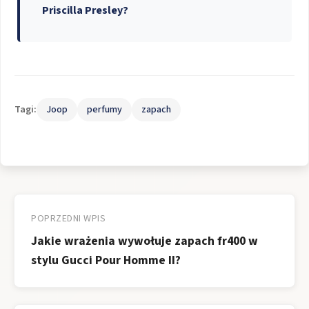
Priscilla Presley?
Tagi:
Joop
perfumy
zapach
Nawigacja
wpisu
POPRZEDNI WPIS
Jakie wrażenia wywołuje zapach fr400 w
stylu Gucci Pour Homme II?