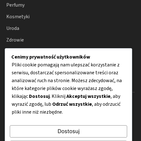
Perfumy
Kosmetyki
Uroda
Zdrowie
Wellness
Cenimy prywatność użytkowników
Porady
Pliki cookie pomagają nam ulepszać korzystanie z
serwisu, dostarczać spersonalizowane treści oraz
analizować ruch na stronie. Możesz zdecydować, na
Menu
które kategorie plików cookie wyrażasz zgodę,
klikając
Dostosuj
. Kliknij
Akceptuj wszystkie
, aby
O nas
wyrazić zgodę, lub
Odrzuć wszystkie
, aby odrzucić
pliki inne niż niezbędne.
Kontakt
Mapa strony
Dostosuj
Polityka prywatności