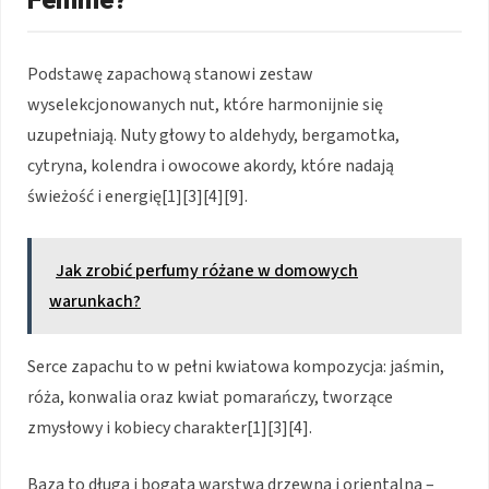
Podstawę zapachową stanowi zestaw
wyselekcjonowanych nut, które harmonijnie się
uzupełniają. Nuty głowy to aldehydy, bergamotka,
cytryna, kolendra i owocowe akordy, które nadają
świeżość i energię[1][3][4][9].
Jak zrobić perfumy różane w domowych
warunkach?
Serce zapachu to w pełni kwiatowa kompozycja: jaśmin,
róża, konwalia oraz kwiat pomarańczy, tworzące
zmysłowy i kobiecy charakter[1][3][4].
Baza to długa i bogata warstwa drzewna i orientalna –