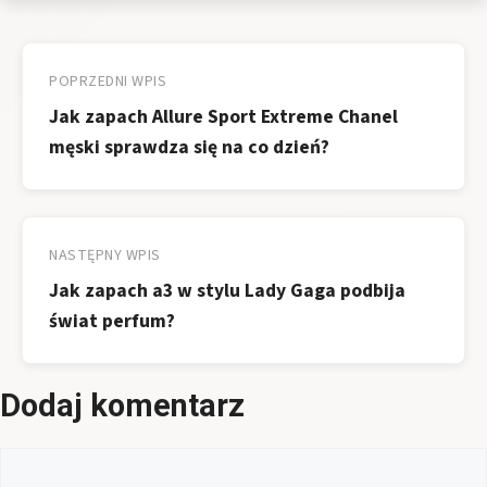
Nawigacja
wpisu
POPRZEDNI WPIS
Jak zapach Allure Sport Extreme Chanel
męski sprawdza się na co dzień?
NASTĘPNY WPIS
Jak zapach a3 w stylu Lady Gaga podbija
świat perfum?
Dodaj komentarz
Komentarz